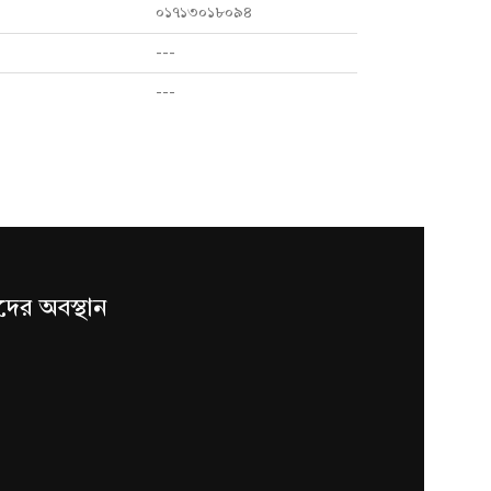
০১৭১৩০১৮০৯৪
---
---
ের অবস্থান