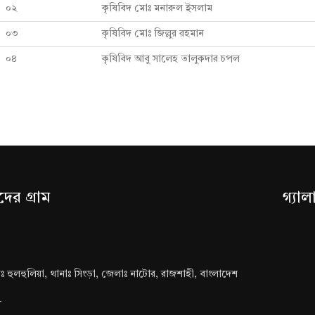
০২
কৃষিবিদ মোঃ মনারুল ইসলাম
০৩
কৃষিবিদ মোঃ জিল্লুর রহমান
০৪
কৃষিবিদ আবু সালেহ তালুকদার চপল
ের গ্রাম
গ্যাল
ামঃ হুলহুলিয়া, থানাঃ সিংড়া, জেলাঃ নাটোর, রাজশাহী, বাংলাদেশ