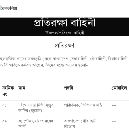
প্রতিরক্ষা বাহিনী
Home
প্রতিরক্ষা বাহিনী
প্রতিরক্ষা
হুলহুলিয়া গ্রামের উর্বরভুমি থেকে বাংলাদেশ সেনাবাহিনী, নৌবাহিনী, বিমানবাহিনী
ও বিজিবিতে কর্মরত আছেন, তাঁদের মধ্যে অন্যতম হলো-
ক্রমিক
নাম
পদবি
মোবাইল
নং
০১
ব্রিগেডিয়ার মির্জা মুঞ্জুর
পরিচালক, ডিজিএফআই
---
কাদির (জুয়েল)
০২
ক্যাপ্টেন মোঃ জামসেদ
বাংলাদেশ নৌবাহিনী,
---
আলী
চট্টগ্রাম