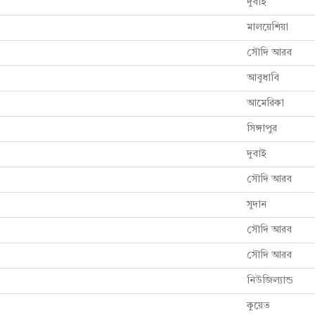
দুবাই
মালয়েশিয়া
সৌদি আরব
আবুধাবি
আমেরিকা
সিঙ্গাপুর
দুবাই
সৌদি আরব
সুদান
সৌদি আরব
সৌদি আরব
নিউজিল্যান্ড
কুয়েত