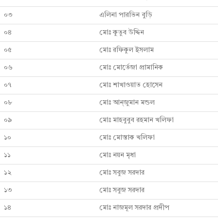
০৩
এলিনা পারভিন বুড়ি
০৪
মোঃ কুতুব উদ্দিন
০৫
মোঃ রফিকুল ইসলাম
০৬
মোঃ মোর্তেজা প্রামানিক
০৭
মোঃ শাখাওয়াত হোসেন
০৮
মোঃ আন্জুমান মন্ডল
০৯
মোঃ মাহবুবুব রহমান খলিফা
১০
মোঃ মোস্তাক খলিফা
১১
মোঃ নয়ন মৃধা
১২
মোঃ সবুজ সরদার
১৩
মোঃ সবুজ সরদার
১৪
মোঃ নাজমূল সরদার প্রদীপ