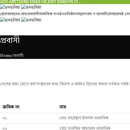
ADD ANYTHING HERE OR JUST REMOVE IT…
হোম
আমাদের গ্রাম
গ্রামবাসী
সামাজিক সংগঠন
প্রতিষ্ঠানসমূহ
সংবাদ ও গ্যালারী
যোগাযোগ
ই-সেব
প্রবাসী
Home
প্রবাসী
দেশের মায়া ছেড়ে কর্ম সংস্থানের জন্য বিদেশ এ কর্মরত ছিলেন অথবা বর্তমান পর্যন
ক্রমিক নং
নাম
০১
মোঃ তারেকুল ইসলাম প্রামানিক
০২
মোঃ তানজির আহমোদ প্রামানিক