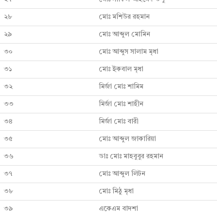
২৮
মোঃ মশিউর রহমান
২৯
মোঃ আব্দুল মোমিন
৩০
মোঃ আব্দুস সালাম মৃধা
৩১
মোঃ ইকবাল মৃধা
৩২
মির্জা মোঃ শামিম
৩৩
মির্জা মোঃ শাহীন
৩৪
মির্জা মোঃ বারী
৩৫
মোঃ আব্দুল জাকারিয়া
৩৬
ডাঃ মোঃ মাহবুবুর রহমান
৩৭
মোঃ আব্দুল লিটন
৩৮
মোঃ মিঠু মৃধা
৩৯
একেএম বাদশা