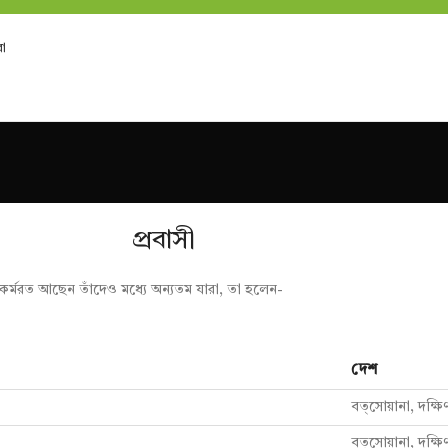
া
প্রবাসী
্ত কর্মরত আছেন তাঁদেও মধ্যে অন্যতম যারা, তা হলেন-
দেশ
বত্সোয়ানা, দক্ষি
বত্সোয়ানা, দক্ষি