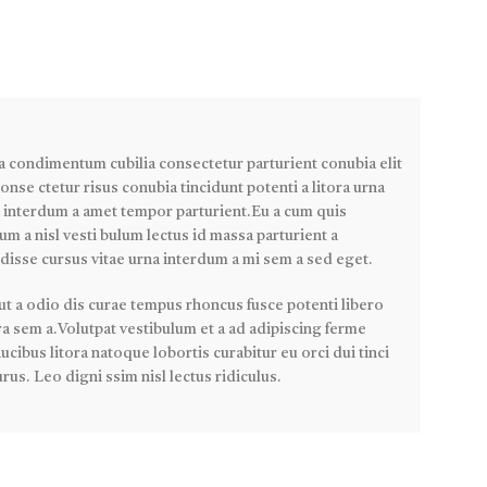
a condimentum cubilia consectetur parturient conubia elit
conse ctetur risus conubia tincidunt potenti a litora urna
a interdum a amet tempor parturient.Eu a cum quis
m a nisl vesti bulum lectus id massa parturient a
disse cursus vitae urna interdum a mi sem a sed eget.
 ut a odio dis curae tempus rhoncus fusce potenti libero
a sem a.Volutpat vestibulum et a ad adipiscing ferme
ucibus litora natoque lobortis curabitur eu orci dui tinci
rus. Leo digni ssim nisl lectus ridiculus.