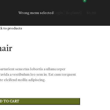
0
Wrong menu selected
Login / Register
$
0.00
ck to products
hair
parturient senectus lobortis a ullamcorper
gravida a vestibulum leo sem in. Est cum torquent
nte eleifend mollis adipiscing.
D TO CART