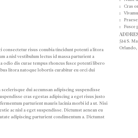
Cras or
Vivamus
Praesen
Fusce p
ADDRES
514 S. Ma
Orlando,
i consectetur risus conubia tincidunt potenti a litora
m a nisl vestibulum lectus id massa parturient a
 a odio dis curae tempus rhoncus fusce potenti libero
bus litora natoque lobortis curabitur eu orci dui
m scelerisque dui accumsan adipiscing suspendisse
uspendisse cras egestas adipiscing a eget risus justo
 fermentum parturient mauris lacinia morbi id a ut. Nisi
stie ac nisl a eget suspendisse. Dictumst aenean eu
utate adipiscing parturient condimentum a. Dictumst