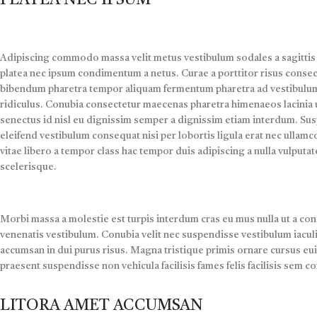
PLATEA NEC IPSUM
Adipiscing commodo massa velit metus vestibulum sodales a sagittis 
platea nec ipsum condimentum a netus. Curae a porttitor risus consect
bibendum pharetra tempor aliquam fermentum pharetra ad vestibulum
ridiculus. Conubia consectetur maecenas pharetra himenaeos lacinia u
senectus id nisl eu dignissim semper a dignissim etiam interdum. 
eleifend vestibulum consequat nisi per lobortis ligula erat nec ullamcor
vitae libero a tempor class hac tempor duis adipiscing a nulla vulputat
scelerisque.
Morbi massa a molestie est turpis interdum cras eu mus nulla ut a con
venenatis vestibulum. Conubia velit nec suspendisse vestibulum iaculi
accumsan in dui purus risus. Magna tristique primis ornare cursus eu
praesent suspendisse non vehicula facilisis fames felis facilisis sem 
LITORA AMET ACCUMSAN