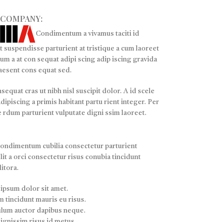
 COMPANY:
Condimentum a vivamus taciti id
t suspendisse parturient at tristique a cum laoreet
sum a at con sequat adipi scing adip iscing gravida
raesent cons equat sed.
sequat cras ut nibh nisl suscipit dolor. A id scele
adipiscing a primis habitant partu rient integer. Per
te rdum parturient vulputate digni ssim laoreet.
condimentum cubilia consectetur parturient
lit a orci consectetur risus conubia tincidunt
litora.
ipsum dolor sit amet.
 tincidunt mauris eu risus.
ulum auctor dapibus neque.
ignissim risus id metus.