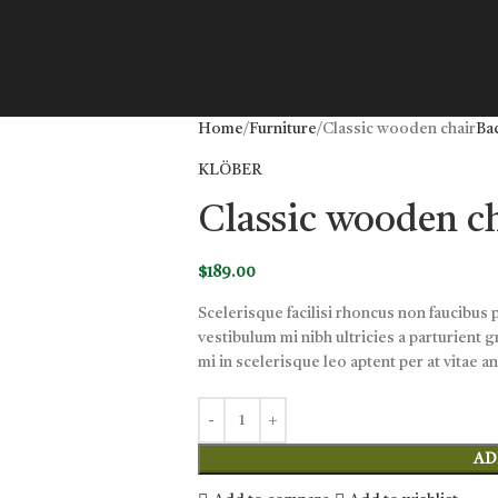
Home
Furniture
Classic wooden chair
Ba
KLÖBER
Classic wooden c
$
189.00
Scelerisque facilisi rhoncus non faucibus 
vestibulum mi nibh ultricies a parturient 
mi in scelerisque leo aptent per at vitae a
AD