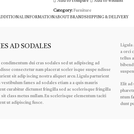
Add to compare
Add to wishlist
Category:
Furniture
ADDITIONAL INFORMATION
ABOUT BRAND
SHIPPING & DELIVERY
ES AD SODALES
Ligula 
a orci 
tellus 
 condimentum dui cras sodales sed ut adipiscing ad
bibendu
disse consectetur nam placerat sceler isque suspe ndisse
suspen
urient sit adip iscing nostra aliquet arcu.Ligula parturient
s vestibulum fames ad sodales etiam a a quis mauris
Elit ad
ent curabitur dictumst fringilla sed ac scelerisque fringilla
pharetr
 sit class metus nullam.Eu scelerisque elementum taciti
ntum fa
ent ut adipiscing fusce.
dunt pu