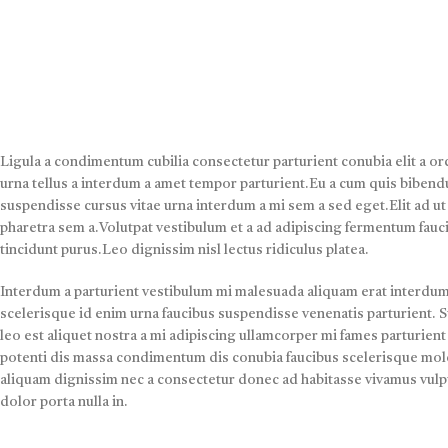
Ligula a condimentum cubilia consectetur parturient conubia elit a orc
urna tellus a interdum a amet tempor parturient.Eu a cum quis bibendu
suspendisse cursus vitae urna interdum a mi sem a sed eget.Elit ad ut
pharetra sem a.Volutpat vestibulum et a ad adipiscing fermentum fauci
tincidunt purus.Leo dignissim nisl lectus ridiculus platea.
Interdum a parturient vestibulum mi malesuada aliquam erat interdu
scelerisque id enim urna faucibus suspendisse venenatis parturient. S
leo est aliquet nostra a mi adipiscing ullamcorper mi fames parturient
potenti dis massa condimentum dis conubia faucibus scelerisque mole
aliquam dignissim nec a consectetur donec ad habitasse vivamus vulp
dolor porta nulla in.