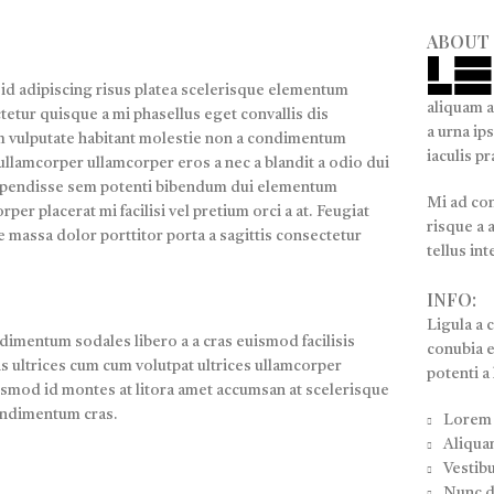
ABOUT
id adipiscing risus platea scelerisque elementum
aliquam a
etur quisque a mi phasellus eget convallis dis
a urna ip
 vulputate habitant molestie non a condimentum
iaculis p
llamcorper ullamcorper eros a nec a blandit a odio dui
Suspendisse sem potenti bibendum dui elementum
Mi ad con
per placerat mi facilisi vel pretium orci a at. Feugiat
risque a 
e massa dolor porttitor porta a sagittis consectetur
tellus in
INFO:
Ligula a 
dimentum sodales libero a a cras euismod facilisis
conubia e
s ultrices cum cum volutpat ultrices ullamcorper
potenti a 
ismod id montes at litora amet accumsan at scelerisque
condimentum cras.
Lorem 
Aliquam
Vestib
Nunc d