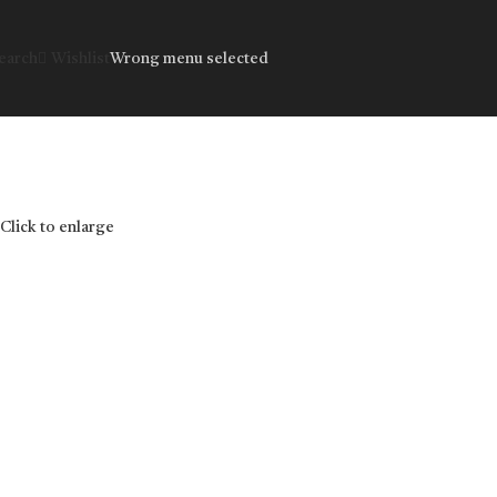
earch
Wishlist
Wrong menu selected
Click to enlarge