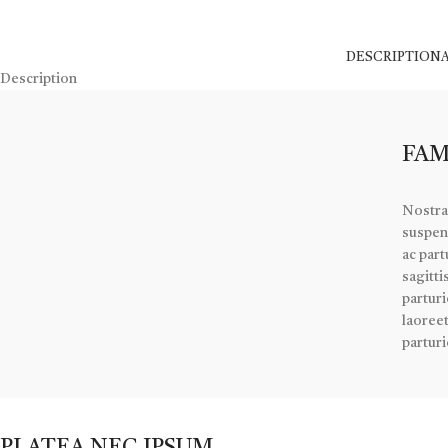
DESCRIPTION
Description
FAM
Nostra
suspen
ac part
sagitti
parturi
laoreet
parturi