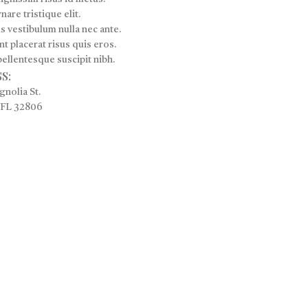
nare tristique elit.
 vestibulum nulla nec ante.
t placerat risus quis eros.
ellentesque suscipit nibh.
S:
gnolia St.
 FL 32806